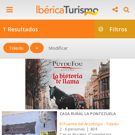
1 Resultados
Filtros
Toledo
+
Modificar
CASA RURAL LA PONTEZUELA
El Puente del Arzobispo
-
Toledo
2 - 6 personas
|
80 €
Casas Rurales (Completas)