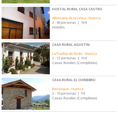
HOSTAL RURAL CASA CASTRO
Alberuela de la Linea
-
Huesca
2 - 40 personas
|
16 €
Hoteles
CASA RURAL AGUSTIN
La Puebla de Roda
-
Huesca
2 - 12 personas
|
10 €
Casas Rurales (Completas)
CASA RURAL EL CHINEBRO
Benasque
-
Huesca
2 - 10 personas
|
0 €
Casas Rurales (Completas)