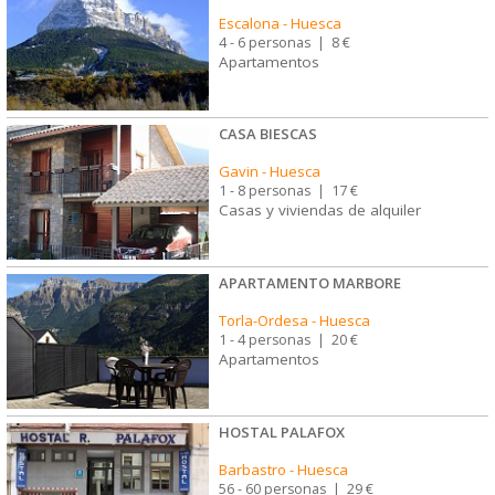
Escalona
-
Huesca
4 - 6 personas
|
8 €
Apartamentos
CASA BIESCAS
Gavin
-
Huesca
1 - 8 personas
|
17 €
Casas y viviendas de alquiler
APARTAMENTO MARBORE
Torla-Ordesa
-
Huesca
1 - 4 personas
|
20 €
Apartamentos
HOSTAL PALAFOX
Barbastro
-
Huesca
56 - 60 personas
|
29 €