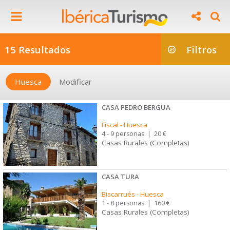
15 Resultados
Filtros
Huesca
Modificar
CASA PEDRO BERGUA
Fiscal
-
Huesca
4 - 9 personas
|
20 €
Casas Rurales (Completas)
CASA TURA
Biscarrués
-
Huesca
1 - 8 personas
|
160 €
Casas Rurales (Completas)