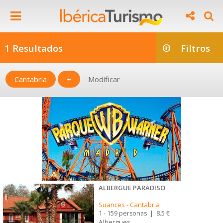
1 Resultados
Filtros
Cantabria
+
Modificar
ALBERGUE PARADISO
Suances
-
Cantabria
1 - 159 personas
|
8.5 €
Albergues