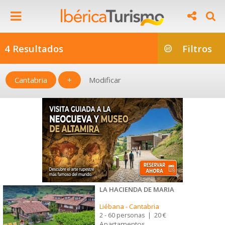
4 Resultados
Filtros
Cantabria
+
Modificar
LA HACIENDA DE MARIA
Liébana
-
Cantabria
2 - 60 personas
|
20 €
Apartamentos