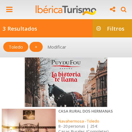
3 Resultados
Filtros
Toledo
+
Modificar
CASA RURAL DOS HERMANAS
Navahermosa
-
Toledo
8 - 20 personas
|
25 €
Casas Rurales (Completas)