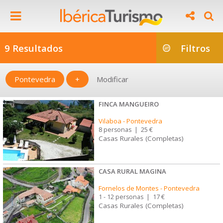
9 Resultados
Filtros
Pontevedra
+
Modificar
FINCA MANGÜEIRO
Vilaboa
-
Pontevedra
8 personas
|
25 €
Casas Rurales (Completas)
CASA RURAL MAGINA
Fornelos de Montes
-
Pontevedra
1 - 12 personas
|
17 €
Casas Rurales (Completas)