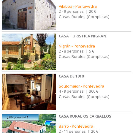
Vilaboa
-
Pontevedra
2 - 9 personas
|
20 €
Casas Rurales (Completas)
CASA TURISTICA NIGRAN
Nigrán
-
Pontevedra
2 - 8 personas
|
5 €
Casas Rurales (Completas)
CASA DE 1910
Soutomaior
-
Pontevedra
4 - 9 personas
|
300 €
Casas Rurales (Completas)
CASA RURAL OS CARBALLOS
Barro
-
Pontevedra
2 - 11 personas
|
20 €