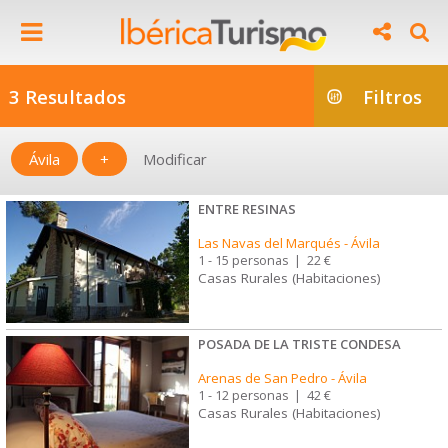
3 Resultados
Filtros
Ávila
+
Modificar
ENTRE RESINAS
Las Navas del Marqués
-
Ávila
1 - 15 personas
|
22 €
Casas Rurales (Habitaciones)
POSADA DE LA TRISTE CONDESA
Arenas de San Pedro
-
Ávila
1 - 12 personas
|
42 €
Casas Rurales (Habitaciones)