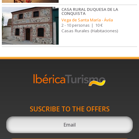
CASA RURAL DUQUESA DE LA
CONQUISTA
Vega de Santa María
-
Ávila
2 - 10 personas
|
10 €
Casas Rurales (Habitaciones)
SUSCRIBE TO THE OFFERS