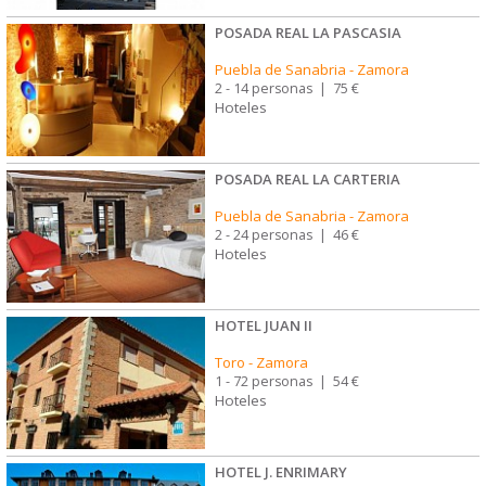
POSADA REAL LA PASCASIA
Puebla de Sanabria
-
Zamora
2 - 14 personas
|
75 €
Hoteles
POSADA REAL LA CARTERIA
Puebla de Sanabria
-
Zamora
2 - 24 personas
|
46 €
Hoteles
HOTEL JUAN II
Toro
-
Zamora
1 - 72 personas
|
54 €
Hoteles
HOTEL J. ENRIMARY