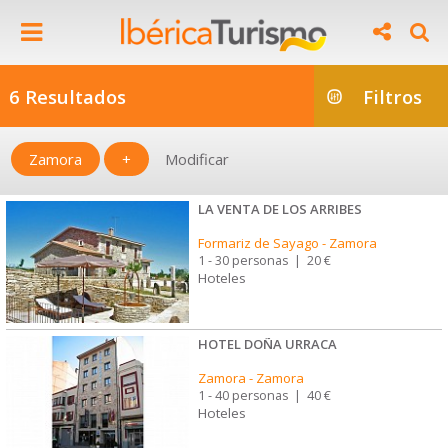
6 Resultados
Filtros
Zamora
+
Modificar
LA VENTA DE LOS ARRIBES
Formariz de Sayago
-
Zamora
1 - 30 personas
|
20 €
Hoteles
HOTEL DOÑA URRACA
Zamora
-
Zamora
1 - 40 personas
|
40 €
Hoteles