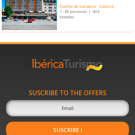
Puebla de Sanabria
-
Zamora
1 - 85 personas
|
40 €
Hoteles
SUSCRIBE TO THE OFFERS
SUSCRIBE !