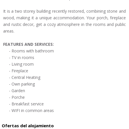
It is a
two storey building
recently restored
, combining
stone and
wood
, making it a
unique
accommodation.
Your
porch,
fireplace
and
rustic
decor
,
get
a cozy atmosphere
in the rooms
and
public
areas.
FEATURES AND
SERVICES:
- Rooms with
bathroom
-
TV in rooms
- Living room
-
Fireplace
-
Central Heating
-
Own parking
- Garden
-
Porche
-
Breakfast service
- WIFI
in common areas
Ofertas del alojamiento