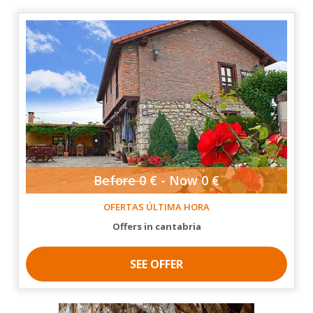
Before
0
€ -
Now
0 €
OFERTAS ÚLTIMA HORA
offers in cantabria
SEE OFFER