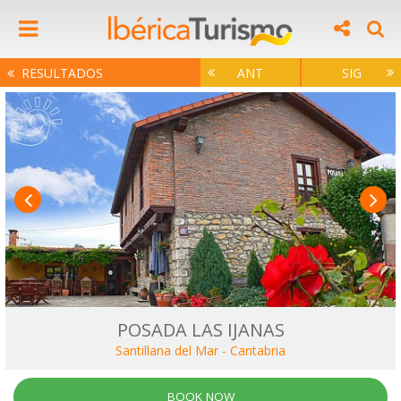
RESULTADOS
ANT
SIG
POSADA LAS IJANAS
Santillana del Mar
-
Cantabria
BOOK NOW