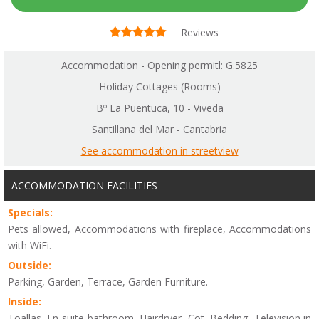
Reviews
Accommodation - Opening permitl: G.5825
Holiday Cottages (Rooms)
Bº La Puentuca, 10 - Viveda
Santillana del Mar - Cantabria
See accommodation in streetview
ACCOMMODATION FACILITIES
Specials:
Pets allowed, Accommodations with fireplace, Accommodations
with WiFi.
Outside:
Parking, Garden, Terrace, Garden Furniture.
Inside:
Toallas, En-suite bathroom, Hairdryer, Cot, Bedding, Television in