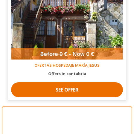
Before
0
€ -
Now
0 €
OFERTAS HOSPEDAJE MARÍA JESUS
offers in cantabria
SEE OFFER