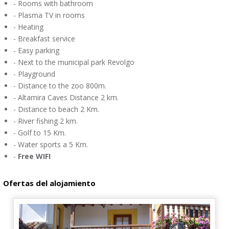
- Rooms with
bathroom
-
Plasma TV in
rooms
- Heating
-
Breakfast service
-
Easy parking
- Next to the
municipal park
Revolgo
-
Playground
- Distance
to the zoo
800m.
-
Altamira
Caves Distance
2 km
.
-
Distance to
beach
2 Km
.
-
River fishing
2 km
.
- Golf
to 15
Km
.
-
Water sports
a 5
Km
.
-
Free WIFI
Ofertas del alojamiento