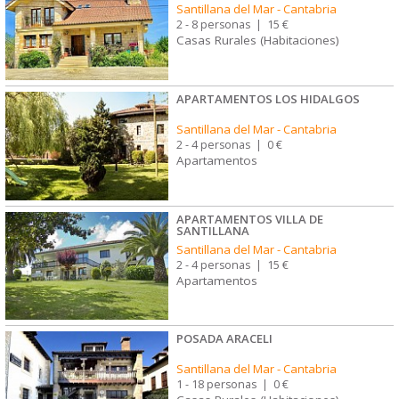
Santillana del Mar
-
Cantabria
2 - 8 personas
|
15 €
Casas Rurales (Habitaciones)
APARTAMENTOS LOS HIDALGOS
Santillana del Mar
-
Cantabria
2 - 4 personas
|
0 €
Apartamentos
APARTAMENTOS VILLA DE
SANTILLANA
Santillana del Mar
-
Cantabria
2 - 4 personas
|
15 €
Apartamentos
POSADA ARACELI
Santillana del Mar
-
Cantabria
1 - 18 personas
|
0 €