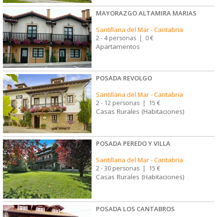
MAYORAZGO ALTAMIRA MARIAS
Santillana del Mar
-
Cantabria
2 - 4 personas
|
0 €
Apartamentos
POSADA REVOLGO
Santillana del Mar
-
Cantabria
2 - 12 personas
|
15 €
Casas Rurales (Habitaciones)
POSADA PEREDO Y VILLA
Santillana del Mar
-
Cantabria
2 - 30 personas
|
15 €
Casas Rurales (Habitaciones)
POSADA LOS CANTABROS