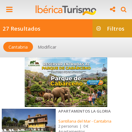
27 Resultados
Filtros
Cantabria
Modificar
APARTAMENTOS LA GLORIA
Santillana del Mar
-
Cantabria
2 personas
|
0 €
Apartamentos