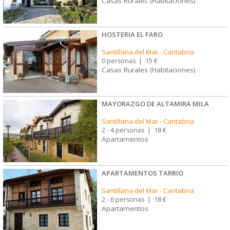
Casas Rurales (Habitaciones)
HOSTERIA EL FARO
Santillana del Mar
-
Cantabria
0 personas
|
15 €
Casas Rurales (Habitaciones)
MAYORAZGO DE ALTAMIRA MILA
Santillana del Mar
-
Cantabria
2 - 4 personas
|
18 €
Apartamentos
APARTAMENTOS TARRIO
Santillana del Mar
-
Cantabria
2 - 6 personas
|
18 €
Apartamentos