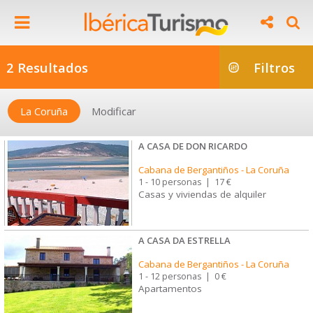
2 Resultados
Filtros
La Coruña
Modificar
A CASA DE DON RICARDO
Cabana de Bergantiños
-
La Coruña
1 - 10 personas
|
17 €
Casas y viviendas de alquiler
A CASA DA ESTRELLA
Cabana de Bergantiños
-
La Coruña
1 - 12 personas
|
0 €
Apartamentos