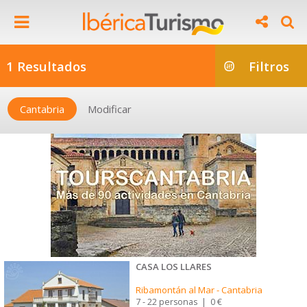
1 Resultados
Filtros
Cantabria
Modificar
CASA LOS LLARES
Ribamontán al Mar
-
Cantabria
7 - 22 personas
|
0 €