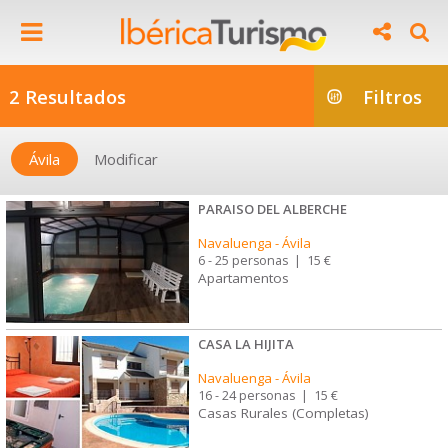
2 Resultados
Filtros
Ávila
Modificar
PARAISO DEL ALBERCHE
Navaluenga
-
Ávila
6 - 25 personas
|
15 €
Apartamentos
CASA LA HIJITA
Navaluenga
-
Ávila
16 - 24 personas
|
15 €
Casas Rurales (Completas)