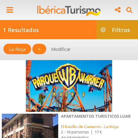
1 Resultados
Filtros
La Rioja
+
Modificar
APARTAMENTOS TURÍSTICOS LUAR
El Rasillo de Cameros
-
La Rioja
2 - 16 personas
|
17 €
Apartamentos