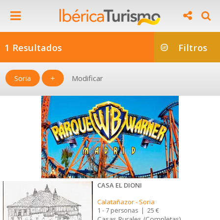
1 Resultados
Filtros
Soria
+
Modificar
CASA EL DIONI
Calatañazor
-
Soria
1 - 7 personas
|
25 €
Casas Rurales (Completas)