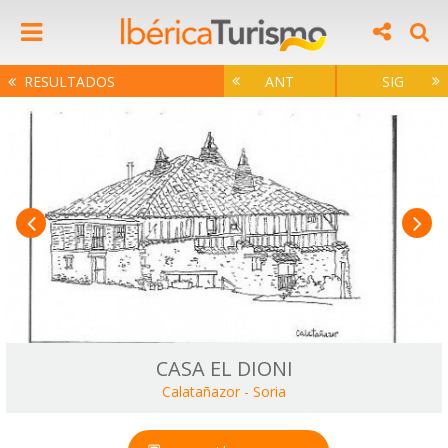
RESULTADOS
ANT
SIG
CASA EL DIONI
Calatañazor
-
Soria