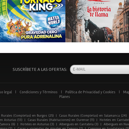
SUSCRÍBETE A LAS OFERTAS:
so legal
|
Condiciones y Términos
|
Política de Privacidad y Cookies
|
Ma
Planes
 Rurales (Completas) en Burgos (25)
|
Casas Rurales (Completas) en Salamanca (24)
n Asturias (13)
|
Casas Rurales (Habitaciones) en Ourense (11)
|
Hoteles en Cantabri
Zamora (6)
|
Hoteles en Asturias (3)
|
Albergues en Cantabria (3)
|
Albergues en Nav
gona (2)
|
Casas y viviendas de alquiler en Zamora (2)
|
Camping en Guadalajara (1)