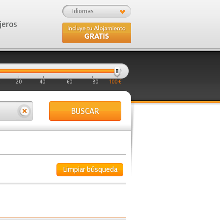
Idiomas
jeros
20
40
60
80
100 €
BUSCAR
Limpiar búsqueda