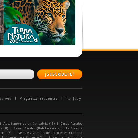
¡ SUSCRÍBETE !
pa web
|
Preguntas frecuentes
|
Tarifas y
|
Apartamentos en Cantabria (18)
|
Casas Rurales
a (11)
|
Casas Rurales (Habitaciones) en La Coruña
arra (3)
|
Casas y viviendas de alquiler en Granada
|
Camping en Alicante (1)
|
Casas y viviendas de