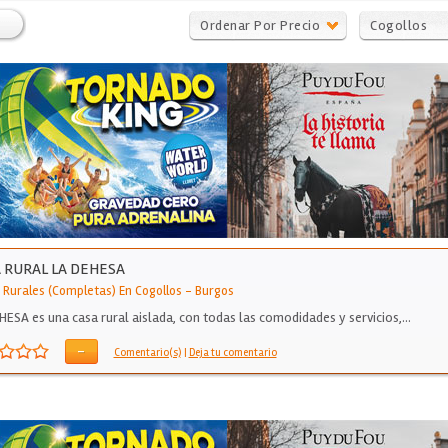
Ordenar Por Precio
Cogollos
 RURAL LA DEHESA
 Rurales (Completas) En Cogollos
-
Burgos
HESA es una casa rural aislada, con todas las comodidades y servicios,…
-
Comentario(s)
|
Deja tu comentario