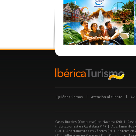
Quiénes Somos
|
Atención al cliente
|
Avi
Casas Rurales (Completas) en Navarra (26)
|
Casas
(Habitaciones) en Cantabria (14)
|
Apartamentos e
(10)
|
Apartamentos en Cáceres (9)
|
Hoteles en 
(3)
|
Albergues en Cáceres (2)
|
Camping en Tarra