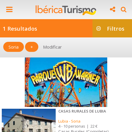
1 Resultados
Filtros
Soria
+
Modificar
CASAS RURALES DE LUBIA
Lubia
-
Soria
4 - 10 personas
|
22 €
Casas Rurales (Completas)