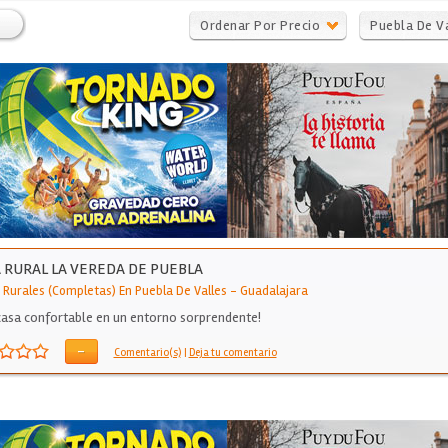
Ordenar Por Precio
Puebla De V
 RURAL LA VEREDA DE PUEBLA
 Rurales (Completas) En Puebla De Valles
-
Guadalajara
casa confortable en un entorno sorprendente!
-
Comentario(s)
|
Deja tu comentario