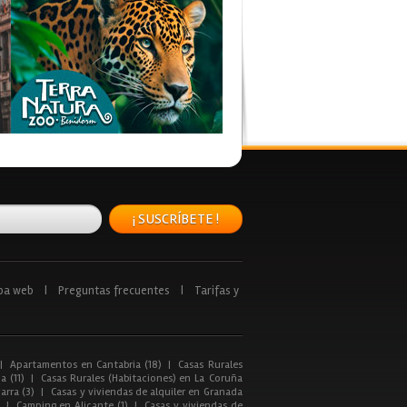
¡ SUSCRÍBETE !
pa web
|
Preguntas frecuentes
|
Tarifas y
|
Apartamentos en Cantabria (18)
|
Casas Rurales
a (11)
|
Casas Rurales (Habitaciones) en La Coruña
arra (3)
|
Casas y viviendas de alquiler en Granada
|
Camping en Alicante (1)
|
Casas y viviendas de