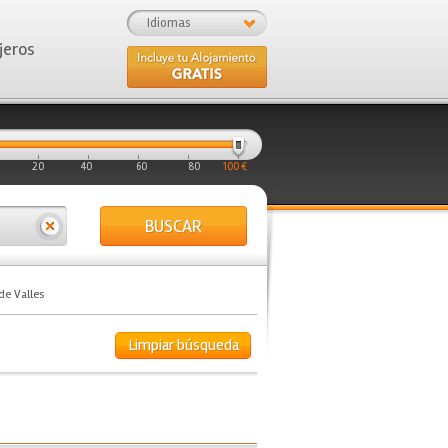
Idiomas
jeros
20
40
60
80
100 €
BUSCAR
de Valles
Limpiar búsqueda