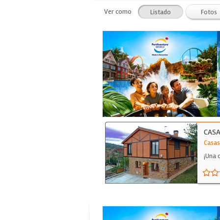
Ver como
Listado
Fotos
CASA
Casas
¡Una 