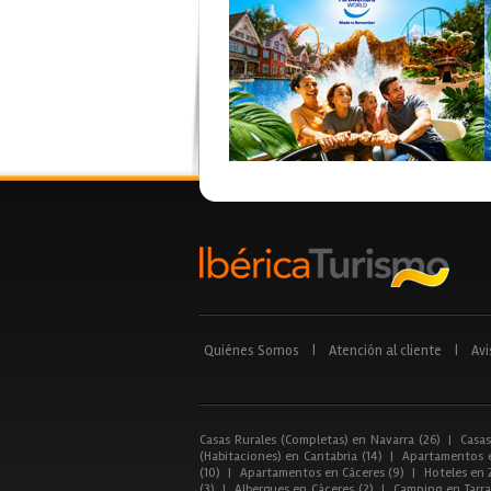
Quiénes Somos
|
Atención al cliente
|
Avi
Casas Rurales (Completas) en Navarra (26)
|
Casas
(Habitaciones) en Cantabria (14)
|
Apartamentos e
(10)
|
Apartamentos en Cáceres (9)
|
Hoteles en 
(3)
|
Albergues en Cáceres (2)
|
Camping en Tarra