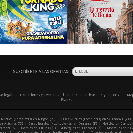
SUSCRÍBETE A LAS OFERTAS:
so legal
|
Condiciones y Términos
|
Política de Privacidad y Cookies
|
Ma
Planes
 Rurales (Completas) en Burgos (25)
|
Casas Rurales (Completas) en Salamanca (24)
n Asturias (13)
|
Casas Rurales (Habitaciones) en Ourense (11)
|
Hoteles en Cantabri
Zamora (6)
|
Hoteles en Asturias (3)
|
Albergues en Cantabria (3)
|
Albergues en Nav
gona (2)
|
Casas y viviendas de alquiler en Zamora (2)
|
Camping en Guadalajara (1)