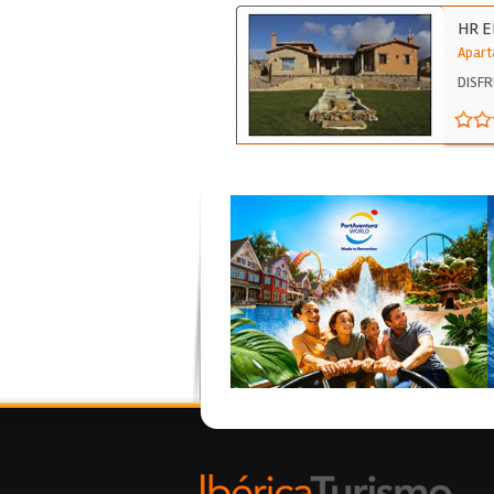
HR E
Apart
DISFR