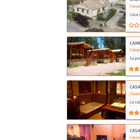
Casas
Casa 
saló
CAM
Campi
Su pe
CASA
Casas
La ca
CASA
Casas