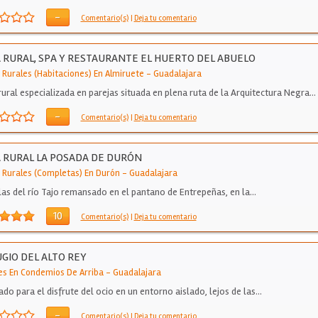
-
Comentario(s)
|
Deja tu comentario
 RURAL, SPA Y RESTAURANTE EL HUERTO DEL ABUELO
 Rurales (Habitaciones) En Almiruete
-
Guadalajara
rural especializada en parejas situada en plena ruta de la Arquitectura Negra…
-
Comentario(s)
|
Deja tu comentario
 RURAL LA POSADA DE DURÓN
 Rurales (Completas) En Durón
-
Guadalajara
llas del río Tajo remansado en el pantano de Entrepeñas, en la…
10
Comentario(s)
|
Deja tu comentario
GIO DEL ALTO REY
es En Condemios De Arriba
-
Guadalajara
ado para el disfrute del ocio en un entorno aislado, lejos de las…
-
Comentario(s)
|
Deja tu comentario