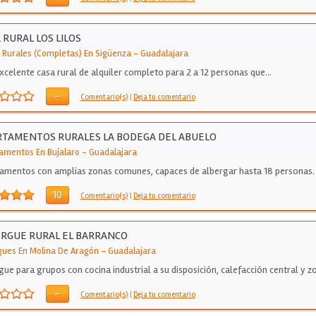
 RURAL LOS LILOS
 Rurales (Completas) En Sigüenza
-
Guadalajara
xcelente casa rural de alquiler completo para 2 a 12 personas que…
-
Comentario(s)
|
Deja tu comentario
TAMENTOS RURALES LA BODEGA DEL ABUELO
amentos En Bujalaro
-
Guadalajara
amentos con amplias zonas comunes, capaces de albergar hasta 18 personas.
10
Comentario(s)
|
Deja tu comentario
RGUE RURAL EL BARRANCO
gues En Molina De Aragón
-
Guadalajara
gue para grupos con cocina industrial a su disposición, calefacción central y 
-
Comentario(s)
|
Deja tu comentario