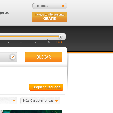
Idiomas
jeros
20
40
60
80
100 €
BUSCAR
Limpiar búsqueda
Más Características