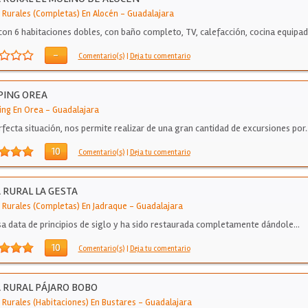
 Rurales (Completas) En Alocén
-
Guadalajara
con 6 habitaciones dobles, con baño completo, TV, calefacción, cocina equipad
n…
-
Comentario(s)
|
Deja tu comentario
PING OREA
ng En Orea
-
Guadalajara
rfecta situación, nos permite realizar de una gran cantidad de excursiones por
10
Comentario(s)
|
Deja tu comentario
 RURAL LA GESTA
 Rurales (Completas) En Jadraque
-
Guadalajara
sa data de principios de siglo y ha sido restaurada completamente dándole…
10
Comentario(s)
|
Deja tu comentario
 RURAL PÁJARO BOBO
 Rurales (Habitaciones) En Bustares
-
Guadalajara