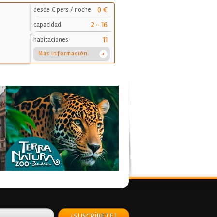
0 €
desde € pers / noche
2 - 16
capacidad
11
habitaciones
Más información
¡ SUSCRÍBETE !