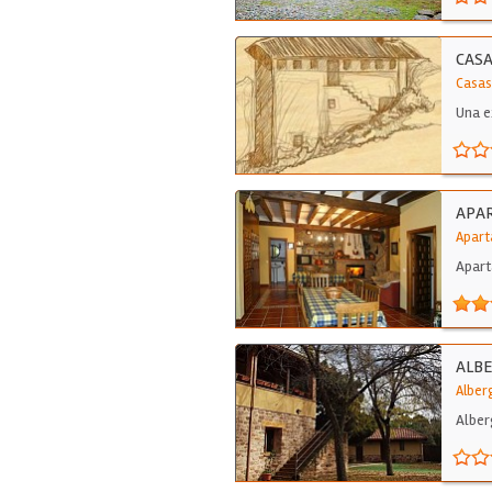
CASA
Casas
Una e
APAR
Apart
Apart
ALBE
Alber
Alber