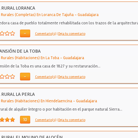
 RURAL LORANCA
 Rurales (Completas) En Loranca De Tajuña
-
Guadalajara
dora casa de pueblo totalmente rehabilitada con los trazos de la arquitectur
ar…
-
Comentario(s)
|
Deja tu comentario
ANSIÓN DE LA TOBA
 Rurales (Habitaciones) En La Toba
-
Guadalajara
nsión de la Toba es una casa de 1827 y su restaruración…
-
Comentario(s)
|
Deja tu comentario
 RURAL LA PERLA
 Rurales (Habitaciones) En Hiendelaencina
-
Guadalajara
rural de alquiler íntegro o por habitación en el parque natural Sierra…
10
Comentario(s)
|
Deja tu comentario
 RURAL EL MOLINO DE ALOCÉN