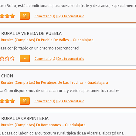
jaro Bobo, está acondicionada para vuestro disfrute y descanso, especialment
as.…
10
Comentario(s)
|
Deja tu comentario
 RURAL LA VEREDA DE PUEBLA
 Rurales (Completas) En Puebla De Valles
-
Guadalajara
casa confortable en un entorno sorprendente!
-
Comentario(s)
|
Deja tu comentario
A CHON
 Rurales (Completas) En Peralejos De Las Truchas
-
Guadalajara
sa Chon disponemos de una casa rural y varios apartamentos rurales
10
Comentario(s)
|
Deja tu comentario
 RURAL LA CARPINTERIA
 Rurales (Completas) En Romanones
-
Guadalajara
ua casa de labor, de arquitectura rural típica de La Alcarria, albergó una…