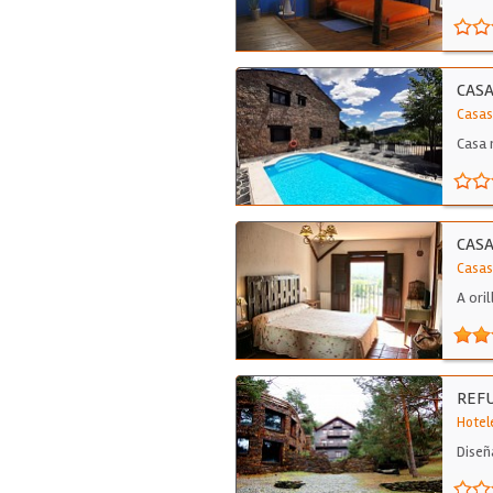
CASA
Casas
Casa 
CASA
Casas
A ori
REFU
Hotel
Diseñ