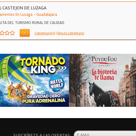
L CASTEJON DE LUZAGA
amentos En Luzaga
-
Guadalajara
UTA DEL TURISMO RURAL DE CALIDAD
-
Comentario(s)
|
Deja tu comentario
SUSCRÍBETE A LAS OFERTAS: