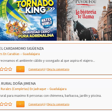
EL CARDAMOMO SIGÜENZA
es En Carabias
-
Guadalajara
 recreamos el ambiente cálido y sosegado al que aspira el viajero…
-
Comentario(s)
|
Deja tu comentario
 RURAL DOÑA JIMENA
 Rurales (Completas) En Jadraque
-
Guadalajara
rural para maximo 8 personas con chimenea, barbacoa, jardín y piscina.
-
Comentario(s)
|
Deja tu comentario