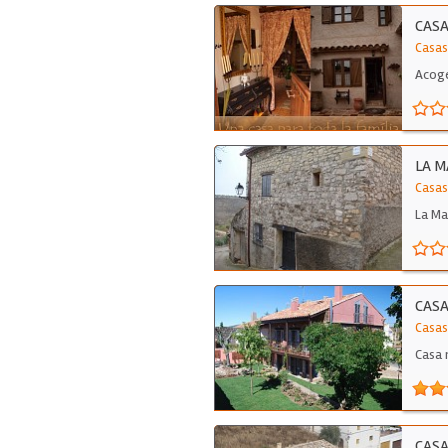
CASA
Casas
Acoge
popul
LA M
Casas
La Ma
CASA
Casas
Casa 
CASA