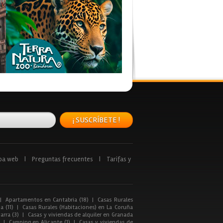
¡ SUSCRÍBETE !
pa web
|
Preguntas frecuentes
|
Tarifas y
|
Apartamentos en Cantabria (18)
|
Casas Rurales
a (11)
|
Casas Rurales (Habitaciones) en La Coruña
arra (3)
|
Casas y viviendas de alquiler en Granada
|
Camping en Alicante (1)
|
Casas y viviendas de