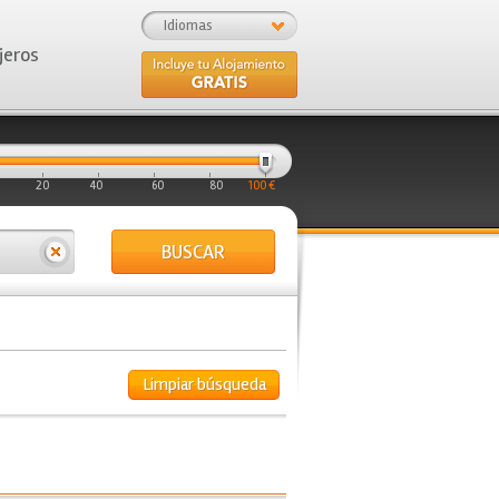
Idiomas
jeros
20
40
60
80
100 €
BUSCAR
Limpiar búsqueda