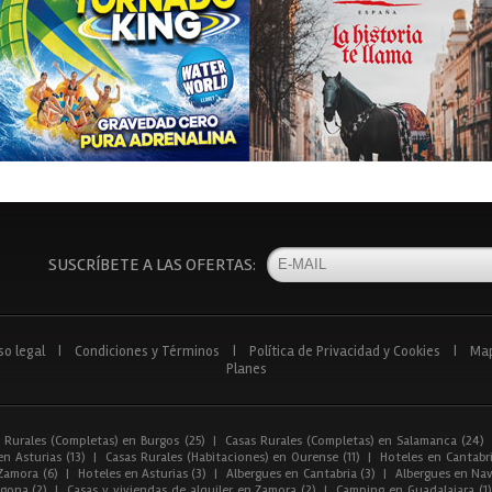
SUSCRÍBETE A LAS OFERTAS:
so legal
|
Condiciones y Términos
|
Política de Privacidad y Cookies
|
Ma
Planes
 Rurales (Completas) en Burgos (25)
|
Casas Rurales (Completas) en Salamanca (24)
n Asturias (13)
|
Casas Rurales (Habitaciones) en Ourense (11)
|
Hoteles en Cantabri
Zamora (6)
|
Hoteles en Asturias (3)
|
Albergues en Cantabria (3)
|
Albergues en Nav
gona (2)
|
Casas y viviendas de alquiler en Zamora (2)
|
Camping en Guadalajara (1)