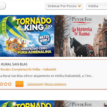
Ordenar Por Precio
Velilla
 RURAL SAN BLAS
Rurales (Completas) En Velilla
-
Valladolid
sa Rural San Blas ofrece alojamiento en Velilla (Valladolid), a 7 km…
-
Comentario(s)
|
Deja tu comentario