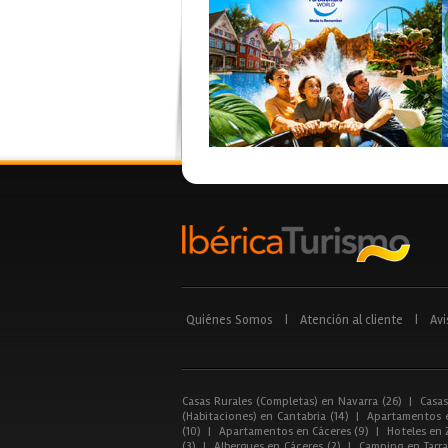
Quiénes Somos
|
Atención al cliente
|
Avi
Casas Rurales (Completas) en Navarra (26)
|
Casas
(Habitaciones) en Cantabria (14)
|
Apartamentos e
(10)
|
Apartamentos en Cáceres (9)
|
Hoteles en 
(3)
|
Albergues en Cáceres (2)
|
Camping en Tarra