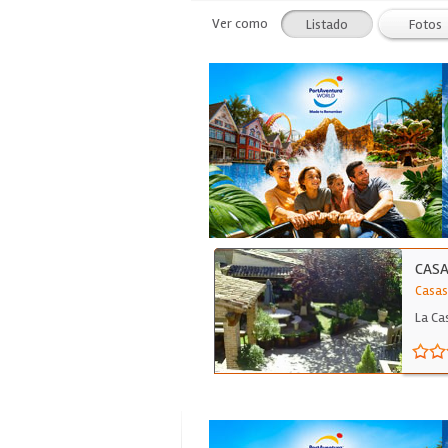
Ver como
Listado
Fotos
CASA
Casas 
La Ca