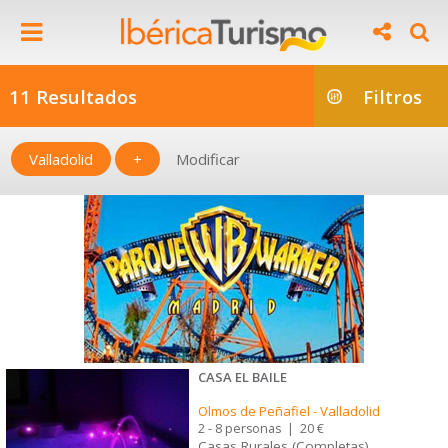
11 Resultados
Filtros
Valladolid
+
Modificar
CASA EL BAILE
Olmos de Peñafiel
-
Valladolid
2 - 8 personas
|
20 €
Casas Rurales (Completas)