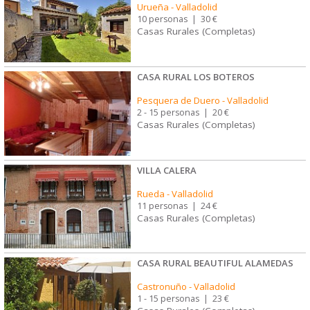
Urueña
-
Valladolid
10 personas
|
30 €
Casas Rurales (Completas)
CASA RURAL LOS BOTEROS
Pesquera de Duero
-
Valladolid
2 - 15 personas
|
20 €
Casas Rurales (Completas)
VILLA CALERA
Rueda
-
Valladolid
11 personas
|
24 €
Casas Rurales (Completas)
CASA RURAL BEAUTIFUL ALAMEDAS
Castronuño
-
Valladolid
1 - 15 personas
|
23 €