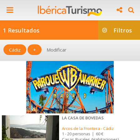
1 Resultados
Filtros
Cádiz
+
Modificar
LA CASA DE BOVEDAS
Arcos de la Frontera
-
Cádiz
1 - 20 personas
|
60 €
Casas Rurales (Habitaciones)