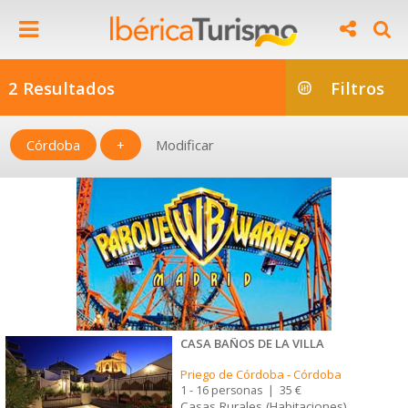
2 Resultados
Filtros
Córdoba
+
Modificar
CASA BAÑOS DE LA VILLA
Priego de Córdoba
-
Córdoba
1 - 16 personas
|
35 €
Casas Rurales (Habitaciones)