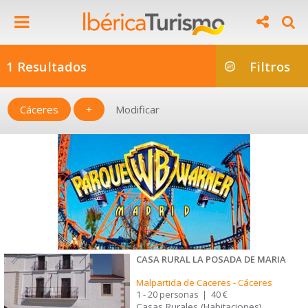
1 Resultados
Filtros
Cáceres
+
Modificar
CASA RURAL LA POSADA DE MARIA
Malpartida de Caceres
-
Cáceres
1 - 20 personas
|
40 €
Casas Rurales (Habitaciones)