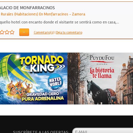
ALACIO DE MONFARRACINOS
 Rurales (Habitaciones) En Monfarracinos
-
Zamora
queño hotel con encanto donde el visitante se sentirá como en casa,…
-
Comentario(s)
|
Deja tu comentario
SUSCRÍBETE A LAS OFERTAS: