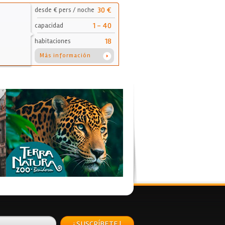
30 €
desde € pers / noche
1 - 40
capacidad
18
habitaciones
Más información
¡ SUSCRÍBETE !