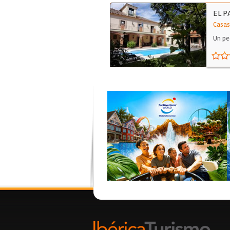
EL P
Casas
Un pe