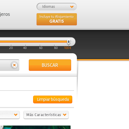
Idiomas
jeros
20
40
60
80
100 €
BUSCAR
Limpiar búsqueda
Más Características