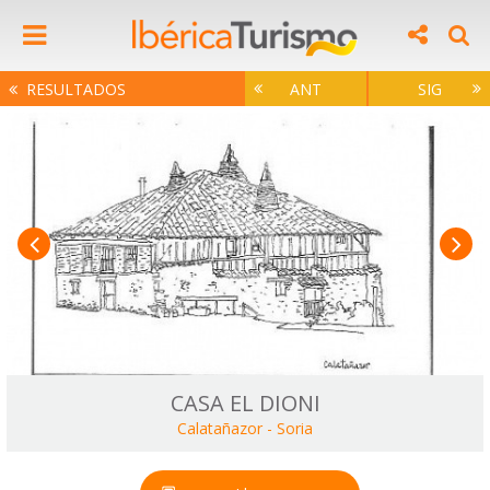
RESULTADOS
ANT
SIG
CASA EL DIONI
Calatañazor
-
Soria