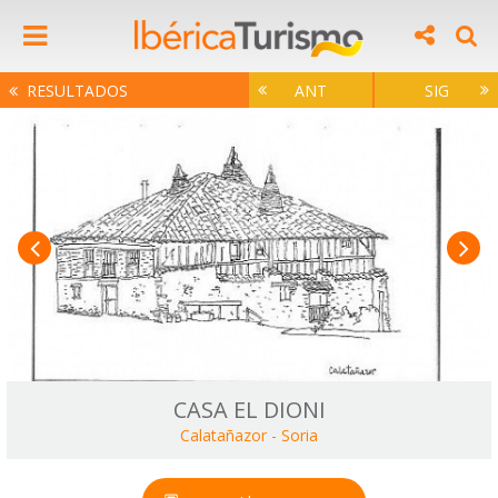
RESULTADOS
ANT
SIG
CASA EL DIONI
Calatañazor
-
Soria