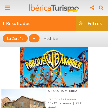
1 Resultados
Filtros
La Coruña
+
Modificar
A CASA DA MEIXIDA
Padrón
-
La Coruña
10 - 12 personas
|
25 €
Hoteles