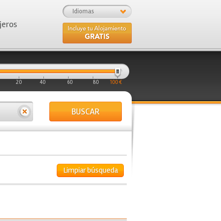
Idiomas
jeros
20
40
60
80
100 €
BUSCAR
Limpiar búsqueda