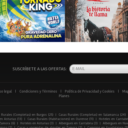
SUSCRÍBETE A LAS OFERTAS:
so legal
|
Condiciones y Términos
|
Política de Privacidad y Cookies
|
Ma
Planes
 Rurales (Completas) en Burgos (25)
|
Casas Rurales (Completas) en Salamanca (24)
n Asturias (13)
|
Casas Rurales (Habitaciones) en Ourense (11)
|
Hoteles en Cantabri
Zamora (6)
|
Hoteles en Asturias (3)
|
Albergues en Cantabria (3)
|
Albergues en Nav
gona (2)
|
Casas y viviendas de alquiler en Zamora (2)
|
Camping en Guadalajara (1)