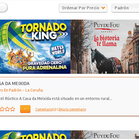
Ordenar Por Precio
Padrón
SA DA MEIXIDA
es En Padrón
-
La Coruña
tel Rústico A Casa da Meixida está situado en un entorno rural…
-
Comentario(s)
|
Deja tu comentario