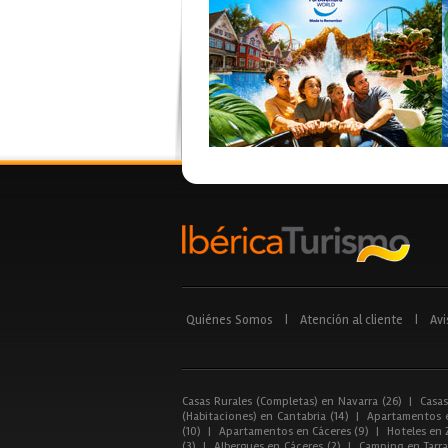
Quiénes Somos
|
Atención al cliente
|
Avi
Casas Rurales (Completas) en Navarra (26)
|
Casas
(Habitaciones) en Cantabria (14)
|
Apartamentos e
(10)
|
Apartamentos en Cáceres (9)
|
Hoteles en 
(3)
|
Albergues en Cáceres (2)
|
Camping en Tarra