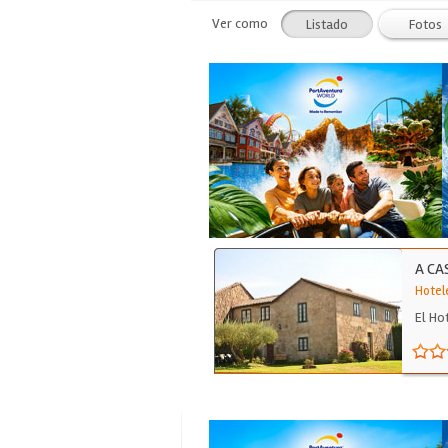
Ver como
Listado
Fotos
A CA
Hotel
El Ho