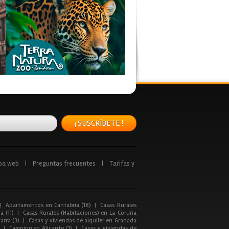
¡ SUSCRÍBETE !
pa web
|
Preguntas frecuentes
|
Tarifas y
|
Apartamentos en Cantabria (18)
|
Casas Rurales
a (11)
|
Casas Rurales (Habitaciones) en La Coruña
arra (3)
|
Casas y viviendas de alquiler en Granada
|
Camping en Alicante (1)
|
Casas y viviendas de