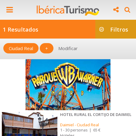
1 Resultados
Filtros
Ciudad Real
+
Modificar
HOTEL RURAL EL CORTIJO DE DAIMIEL
Daimiel
-
Ciudad Real
1 - 30 personas
|
65 €
Hoteles