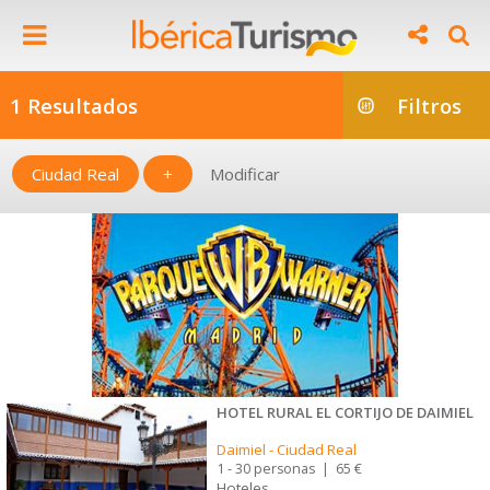
1 Resultados
Filtros
Ciudad Real
+
Modificar
HOTEL RURAL EL CORTIJO DE DAIMIEL
Daimiel
-
Ciudad Real
1 - 30 personas
|
65 €
Hoteles