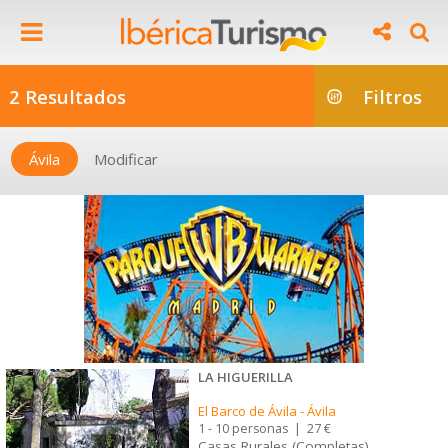
2 Resultados
Filtros
Ávila
Modificar
LA HIGUERILLA
El Barco de Ávila
-
Ávila
1 - 10 personas
|
27 €
Casas Rurales (Completas)