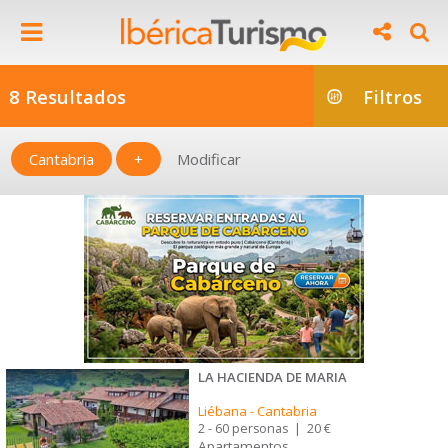
8 Resultados
Filtros
Cantabria
+
Modificar
LA HACIENDA DE MARIA
Liébana
-
Cantabria
2 - 60 personas
|
20 €
Apartamentos