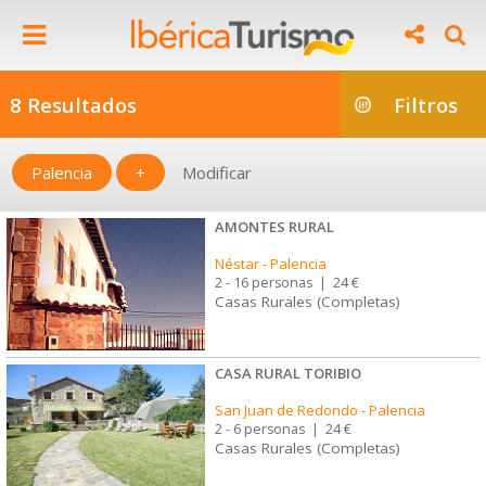
8 Resultados
Filtros
Palencia
+
Modificar
AMONTES RURAL
Néstar
-
Palencia
2 - 16 personas
|
24 €
Casas Rurales (Completas)
CASA RURAL TORIBIO
San Juan de Redondo
-
Palencia
2 - 6 personas
|
24 €
Casas Rurales (Completas)