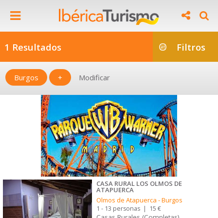
1 Resultados
Filtros
Burgos
+
Modificar
CASA RURAL LOS OLMOS DE
ATAPUERCA
Olmos de Atapuerca
-
Burgos
1 - 13 personas
|
15 €
Casas Rurales (Completas)