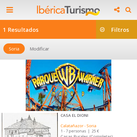
1 Resultados
Filtros
Soria
Modificar
CASA EL DIONI
Calatañazor
-
Soria
1 - 7 personas
|
25 €
Casas Rurales (Completas)