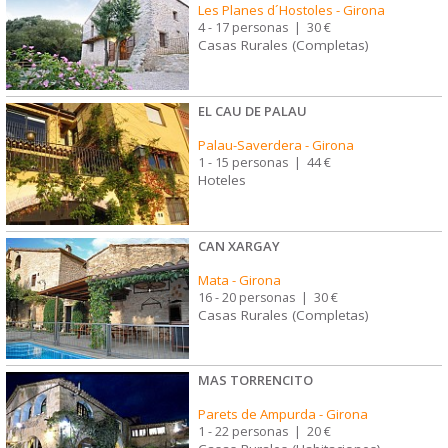
Les Planes d´Hostoles
-
Girona
4 - 17 personas
|
30 €
Casas Rurales (Completas)
EL CAU DE PALAU
Palau-Saverdera
-
Girona
1 - 15 personas
|
44 €
Hoteles
CAN XARGAY
Mata
-
Girona
16 - 20 personas
|
30 €
Casas Rurales (Completas)
MAS TORRENCITO
Parets de Ampurda
-
Girona
1 - 22 personas
|
20 €