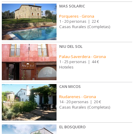
MAS SOLARIC
Porqueres
-
Girona
1 - 20 personas
|
22 €
Casas Rurales (Completas)
NIU DEL SOL
Palau-Saverdera
-
Girona
1 - 25 personas
|
44 €
Hoteles
CAN MICOS
Riudarenes
-
Girona
14 - 20 personas
|
20 €
Casas Rurales (Completas)
EL BOSQUERO