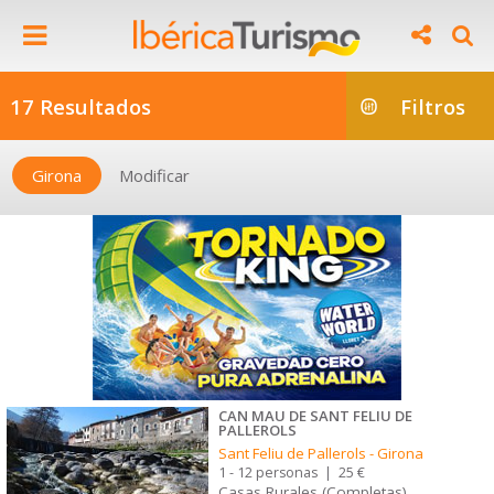
17 Resultados
Filtros
Girona
Modificar
CAN MAU DE SANT FELIU DE
PALLEROLS
Sant Feliu de Pallerols
-
Girona
1 - 12 personas
|
25 €
Casas Rurales (Completas)