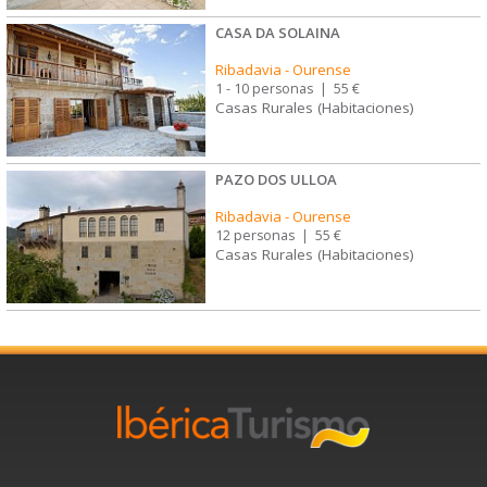
CASA DA SOLAINA
Ribadavia
-
Ourense
1 - 10 personas
|
55 €
Casas Rurales (Habitaciones)
PAZO DOS ULLOA
Ribadavia
-
Ourense
12 personas
|
55 €
Casas Rurales (Habitaciones)