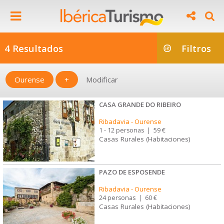
4 Resultados
Filtros
Ourense
+
Modificar
CASA GRANDE DO RIBEIRO
Ribadavia
-
Ourense
1 - 12 personas
|
59 €
Casas Rurales (Habitaciones)
PAZO DE ESPOSENDE
Ribadavia
-
Ourense
24 personas
|
60 €
Casas Rurales (Habitaciones)