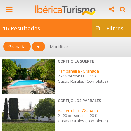
16 Resultados
Filtros
Granada
+
Modificar
CORTIJO LA SUERTE
Pampaneira
-
Granada
2 - 16 personas
|
11 €
Casas Rurales (Completas)
CORTIJO LOS PARRALES
Valderrubio
-
Granada
2 - 20 personas
|
20 €
Casas Rurales (Completas)