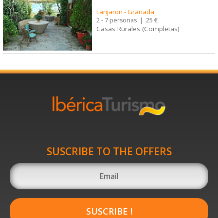
Lanjaron
-
Granada
2 - 7 personas
|
25 €
Casas Rurales (Completas)
SUSCRIBE TO THE OFFERS
SUSCRIBE !