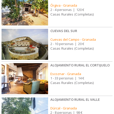
Órgiva
-
Granada
2 - 4 personas
|
120 €
Casas Rurales (Completas)
CUEVAS DEL SUR
Cuevas del Campo
-
Granada
2 - 10 personas
|
20 €
Casas Rurales (Completas)
ALOJAMIENTO RURAL EL CORTIJUELO
Escoznar
-
Granada
1 - 33 personas
|
14 €
Casas Rurales (Completas)
ALOJAMIENTO RURAL EL VALLE
Dúrcal
-
Granada
2 - 8 personas
|
98 €