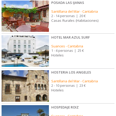
POSADA LAS IJANAS
Santillana del Mar
-
Cantabria
2 - 14 personas
|
20 €
Casas Rurales (Habitaciones)
HOTEL MAR AZUL SURF
Suances
-
Cantabria
1 - 4 personas
|
25 €
Hoteles
HOSTERIA LOS ANGELES
Santillana del Mar
-
Cantabria
2 - 10 personas
|
23 €
Hoteles
HOSPEDAJE ROIZ
Suances
-
Cantabria