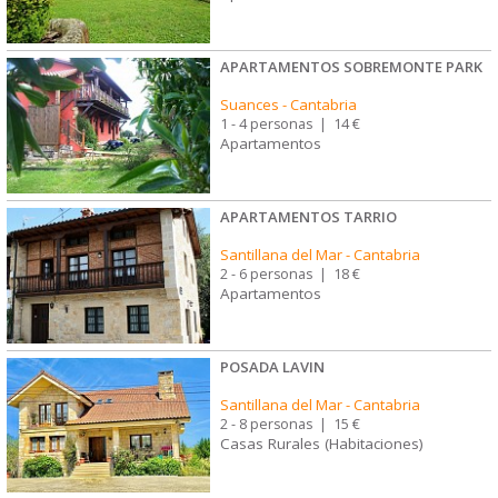
APARTAMENTOS SOBREMONTE PARK
Suances
-
Cantabria
1 - 4 personas
|
14 €
Apartamentos
APARTAMENTOS TARRIO
Santillana del Mar
-
Cantabria
2 - 6 personas
|
18 €
Apartamentos
POSADA LAVIN
Santillana del Mar
-
Cantabria
2 - 8 personas
|
15 €
Casas Rurales (Habitaciones)