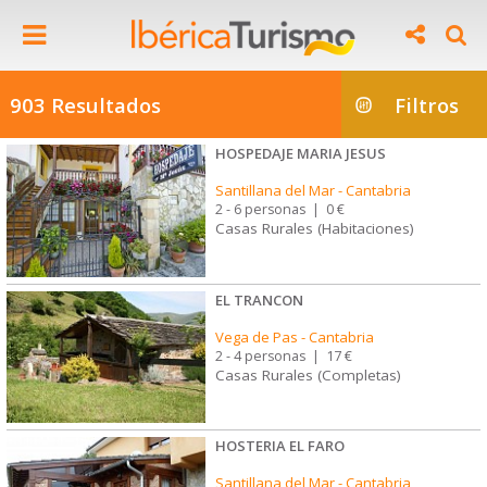
903 Resultados
Filtros
HOSPEDAJE MARIA JESUS
Santillana del Mar
-
Cantabria
2 - 6 personas
|
0 €
Casas Rurales (Habitaciones)
EL TRANCON
Vega de Pas
-
Cantabria
2 - 4 personas
|
17 €
Casas Rurales (Completas)
HOSTERIA EL FARO
Santillana del Mar
-
Cantabria