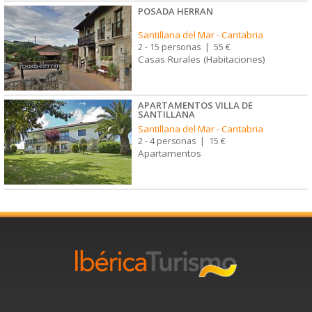
POSADA HERRAN
Santillana del Mar
-
Cantabria
2 - 15 personas
|
55 €
Casas Rurales (Habitaciones)
APARTAMENTOS VILLA DE
SANTILLANA
Santillana del Mar
-
Cantabria
2 - 4 personas
|
15 €
Apartamentos