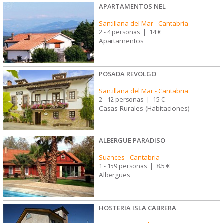
APARTAMENTOS NEL
Santillana del Mar
-
Cantabria
2 - 4 personas
|
14 €
Apartamentos
POSADA REVOLGO
Santillana del Mar
-
Cantabria
2 - 12 personas
|
15 €
Casas Rurales (Habitaciones)
ALBERGUE PARADISO
Suances
-
Cantabria
1 - 159 personas
|
8.5 €
Albergues
HOSTERIA ISLA CABRERA