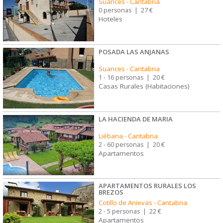
Suances
-
Cantabria
0 personas
|
27 €
Hoteles
POSADA LAS ANJANAS
Suances
-
Cantabria
1 - 16 personas
|
20 €
Casas Rurales (Habitaciones)
LA HACIENDA DE MARIA
Liébana
-
Cantabria
2 - 60 personas
|
20 €
Apartamentos
APARTAMENTOS RURALES LOS
BREZOS
Cotillo de Anievas
-
Cantabria
2 - 5 personas
|
22 €
Apartamentos