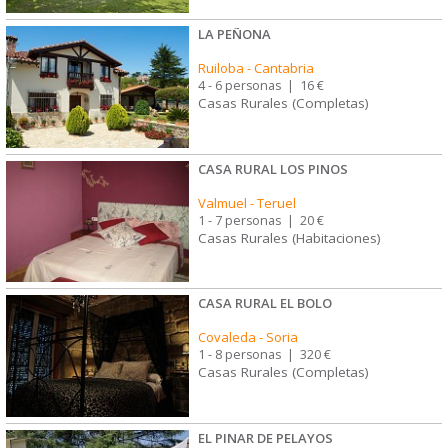
LA PEÑONA
Ruiloba
-
Cantabria
4 - 6 personas
|
16 €
Casas Rurales (Completas)
CASA RURAL LOS PINOS
Valmuel
-
Teruel
1 - 7 personas
|
20 €
Casas Rurales (Habitaciones)
CASA RURAL EL BOLO
Covaleda
-
Soria
1 - 8 personas
|
320 €
Casas Rurales (Completas)
EL PINAR DE PELAYOS