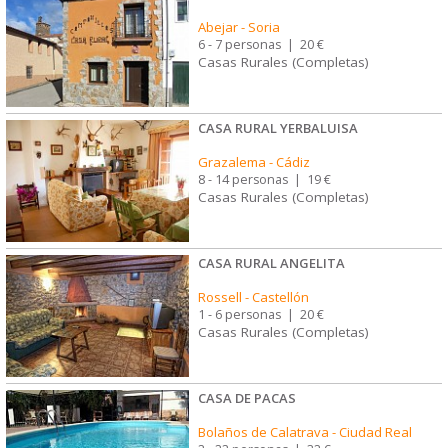
Abejar
-
Soria
6 - 7 personas
|
20 €
Casas Rurales (Completas)
CASA RURAL YERBALUISA
Grazalema
-
Cádiz
8 - 14 personas
|
19 €
Casas Rurales (Completas)
CASA RURAL ANGELITA
Rossell
-
Castellón
1 - 6 personas
|
20 €
Casas Rurales (Completas)
CASA DE PACAS
Bolaños de Calatrava
-
Ciudad Real