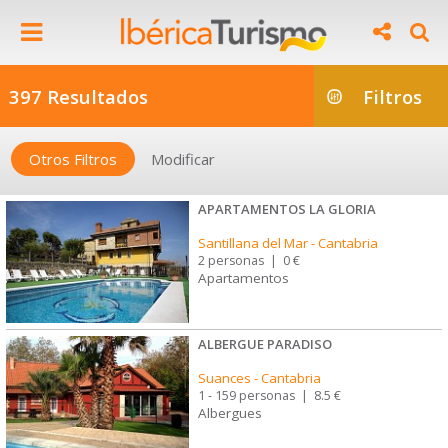
397 Resultados
Filtros
Otros Filtros
Modificar
APARTAMENTOS LA GLORIA
Santillana del Mar
-
Cantabria
2 personas
|
0 €
Apartamentos
ALBERGUE PARADISO
Suances
-
Cantabria
1 - 159 personas
|
8.5 €
Albergues