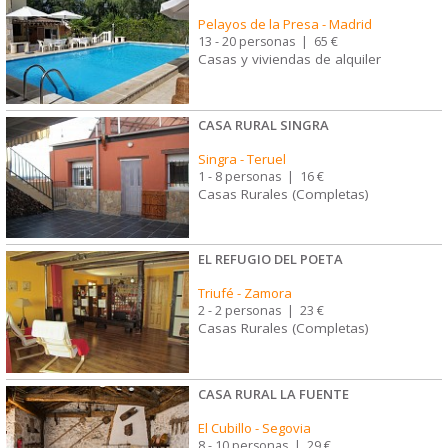
Pelayos de la Presa
-
Madrid
13 - 20 personas
|
65 €
Casas y viviendas de alquiler
CASA RURAL SINGRA
Singra
-
Teruel
1 - 8 personas
|
16 €
Casas Rurales (Completas)
EL REFUGIO DEL POETA
Triufé
-
Zamora
2 - 2 personas
|
23 €
Casas Rurales (Completas)
CASA RURAL LA FUENTE
El Cubillo
-
Segovia
8 - 10 personas
|
29 €