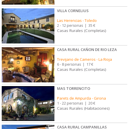
VILLA CORNELIUS
Las Herencias
-
Toledo
2 - 12 personas
|
35 €
Casas Rurales (Completas)
CASA RURAL CAÑON DE RIO LEZA
Trevijano de Cameros
-
La Rioja
6 - 8 personas
|
17 €
Casas Rurales (Completas)
MAS TORRENCITO
Parets de Ampurda
-
Girona
1 - 22 personas
|
20 €
Casas Rurales (Habitaciones)
CASA RURAL CAMPANILLAS