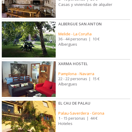
Casas y viviendas de alquiler
ALBERGUE SAN ANTON
Melide
-
La Coruña
36 - 44 personas
|
10 €
Albergues
XARMA HOSTEL
Pamplona
-
Navarra
22 - 22 personas
|
15 €
Albergues
EL CAU DE PALAU
Palau-Saverdera
-
Girona
1 - 15 personas
|
44 €
Hoteles