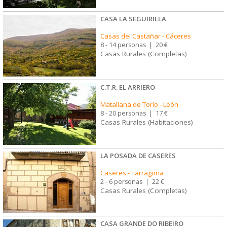
CASA LA SEGUIRILLA
Casas del Castañar
-
Cáceres
8 - 14 personas
|
20 €
Casas Rurales (Completas)
C.T.R. EL ARRIERO
Matallana de Torío
-
León
8 - 20 personas
|
17 €
Casas Rurales (Habitaciones)
LA POSADA DE CASERES
Caseres
-
Tarragona
2 - 6 personas
|
22 €
Casas Rurales (Completas)
CASA GRANDE DO RIBEIRO