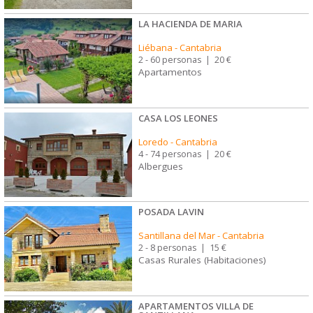
LA HACIENDA DE MARIA
Liébana
-
Cantabria
2 - 60 personas
|
20 €
Apartamentos
CASA LOS LEONES
Loredo
-
Cantabria
4 - 74 personas
|
20 €
Albergues
POSADA LAVIN
Santillana del Mar
-
Cantabria
2 - 8 personas
|
15 €
Casas Rurales (Habitaciones)
APARTAMENTOS VILLA DE