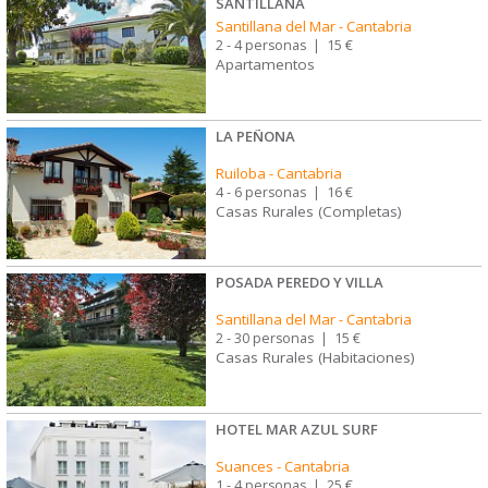
SANTILLANA
Santillana del Mar
-
Cantabria
2 - 4 personas
|
15 €
Apartamentos
LA PEÑONA
Ruiloba
-
Cantabria
4 - 6 personas
|
16 €
Casas Rurales (Completas)
POSADA PEREDO Y VILLA
Santillana del Mar
-
Cantabria
2 - 30 personas
|
15 €
Casas Rurales (Habitaciones)
HOTEL MAR AZUL SURF
Suances
-
Cantabria
1 - 4 personas
|
25 €