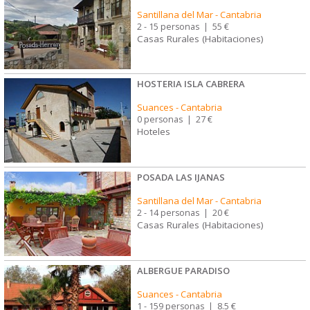
Santillana del Mar
-
Cantabria
2 - 15 personas
|
55 €
Casas Rurales (Habitaciones)
HOSTERIA ISLA CABRERA
Suances
-
Cantabria
0 personas
|
27 €
Hoteles
POSADA LAS IJANAS
Santillana del Mar
-
Cantabria
2 - 14 personas
|
20 €
Casas Rurales (Habitaciones)
ALBERGUE PARADISO
Suances
-
Cantabria
1 - 159 personas
|
8.5 €