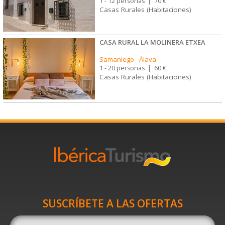
1 - 12 personas
|
70 €
Casas Rurales (Habitaciones)
CASA RURAL LA MOLINERA ETXEA
Samaniego
-
Álava
1 - 20 personas
|
60 €
Casas Rurales (Habitaciones)
SUSCRÍBETE A LAS OFERTAS