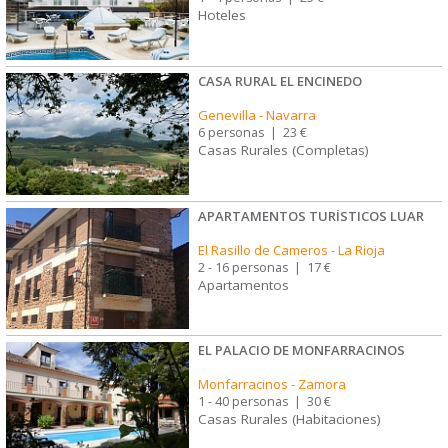
Hoteles
CASA RURAL EL ENCINEDO
Genevilla
-
Navarra
6 personas
|
23 €
Casas Rurales (Completas)
APARTAMENTOS TURÍSTICOS LUAR
El Rasillo de Cameros
-
La Rioja
2 - 16 personas
|
17 €
Apartamentos
EL PALACIO DE MONFARRACINOS
Monfarracinos
-
Zamora
1 - 40 personas
|
30 €
Casas Rurales (Habitaciones)