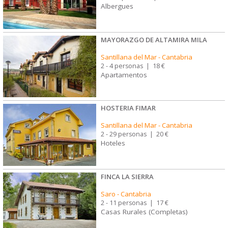
Albergues
MAYORAZGO DE ALTAMIRA MILA
Santillana del Mar
-
Cantabria
2 - 4 personas
|
18 €
Apartamentos
HOSTERIA FIMAR
Santillana del Mar
-
Cantabria
2 - 29 personas
|
20 €
Hoteles
FINCA LA SIERRA
Saro
-
Cantabria
2 - 11 personas
|
17 €
Casas Rurales (Completas)