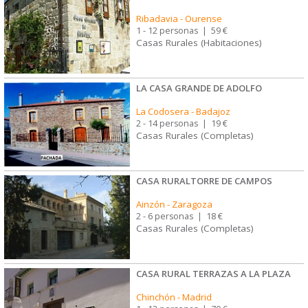
Ribadavia
-
Ourense
1 - 12 personas
|
59 €
Casas Rurales (Habitaciones)
LA CASA GRANDE DE ADOLFO
La Codosera
-
Badajoz
2 - 14 personas
|
19 €
Casas Rurales (Completas)
CASA RURALTORRE DE CAMPOS
Ainzón
-
Zaragoza
2 - 6 personas
|
18 €
Casas Rurales (Completas)
CASA RURAL TERRAZAS A LA PLAZA
Chinchón
-
Madrid