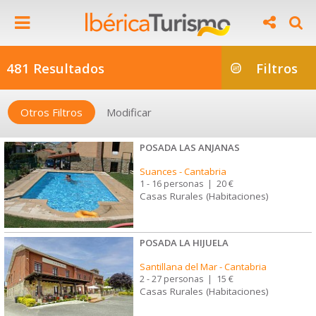
481 Resultados
Filtros
Otros Filtros
Modificar
POSADA LAS ANJANAS
Suances
-
Cantabria
1 - 16 personas
|
20 €
Casas Rurales (Habitaciones)
POSADA LA HIJUELA
Santillana del Mar
-
Cantabria
2 - 27 personas
|
15 €
Casas Rurales (Habitaciones)